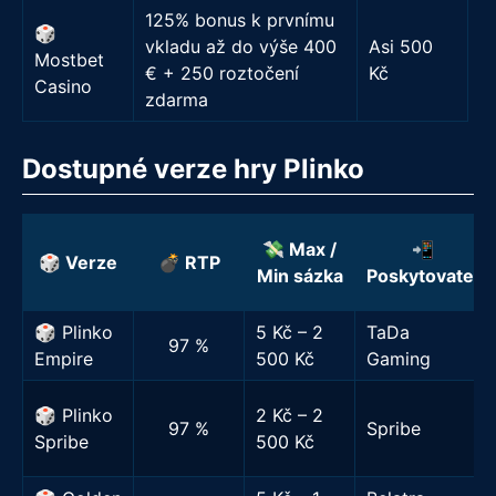
125% bonus k prvnímu
🎲
vkladu až do výše 400
Asi 500
Mostbet
€ + 250 roztočení
Kč
Casino
zdarma
Dostupné verze hry Plinko
💸 Max /
📲
🎲 Verze
💣 RTP
Min sázka
Poskytovatel
🎲 Plinko
5 Kč – 2
TaDa
97 %
Empire
500 Kč
Gaming
🎲 Plinko
2 Kč – 2
97 %
Spribe
Spribe
500 Kč