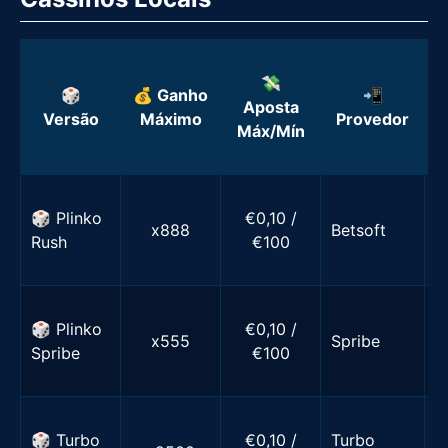
💸
🎲
💰 Ganho
📲
Aposta
Versão
Máximo
Provedor
Máx/Mín
🎲 Plinko
€0,10 /
x888
Betsoft
Rush
€100
🎲 Plinko
€0,10 /
x555
Spribe
Spribe
€100
🎲 Turbo
€0,10 /
Turbo