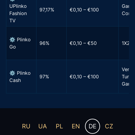
UPlinko
Gami
97,17%
€0,10 – €100
Fashion
Corp
TV
⚙️ Plinko
96%
€0,10 – €50
1X2g
Go
Vermu
⚙️ Plinko
97%
€0,10 – €100
Turbo
Cash
Game
RU
UA
PL
EN
DE
CZ